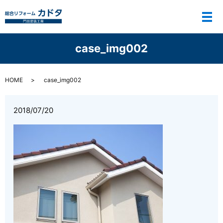
メ
case_img002
HOME
case_img002
2018/07/20